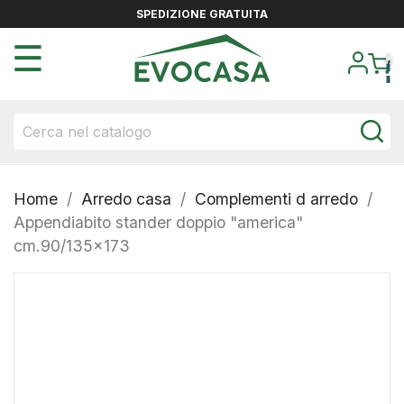
SPEDIZIONE GRATUITA
navigazione
☰
Toggle
Home
Arredo casa
Complementi d arredo
Appendiabito stander doppio "america"
cm.90/135x173