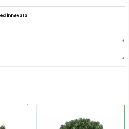
led innevata
+
+