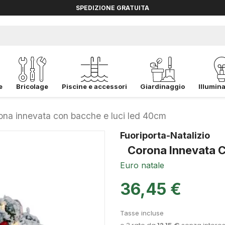
SPEDIZIONE GRATUITA
e
Bricolage
Piscine e accessori
Giardinaggio
Illumin
ona innevata con bacche e luci led 40cm
Fuoriporta-Natalizio
Corona Innevata 
Euro natale
36,45 €
Tasse incluse