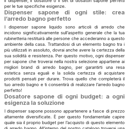
il dispenser, il dosatore o il set di dosatori sapone perfetti
per le tue specifiche esigenze.
Dispenser sapone di ogni stile: crea
l’arredo bagno perfetto
I dispenser sapone liquido sono articoli di arredo che
incidono significativamente sull’aspetto generale che la tua
rubinetteria restituirà alle persone che accederanno a questo
ambiente della casa. Trattandosi di un elemento bagno tra i
più utilizzati in assoluto, dovrai anche avere la certezza della
sua solidità e resistenza. Per questo motivo, ogni dispenser
per sapone che troverai nella nostra selezione appartiene ai
migliori brand di arredo bagno, per garantirti una resa
estetica senza eguali e la solida certezza di acquistare
prodotti pensati per durare. Trova quello che completerà il
tuo arredo bagno e ti consentirà di realizzare l’arredo bagno
perfetto!
Dosatore sapone di ogni budget: a ogni
esigenza la soluzione
I dispenser sapone possono appartenere a fasce di prezzo
altamente diversificate. È per questo fondamentale capire
quale sia il proprio budget per l’acquisto di questo elemento
di arredo bagno. All’interno del nostro catalogo troverai una