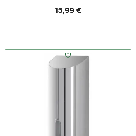
Prezzo
15,99 €