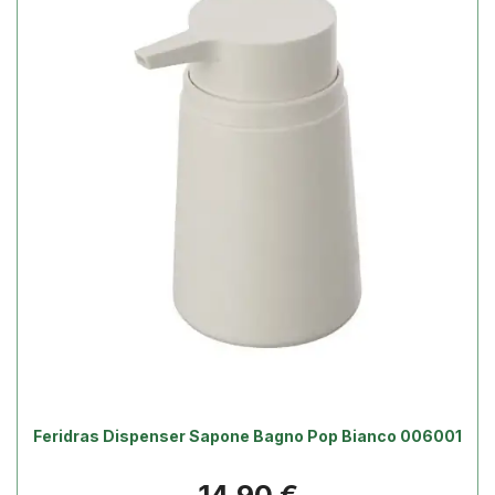
Feridras Dispenser Sapone Bagno Pop Bianco 006001
Prezzo
14,90 €