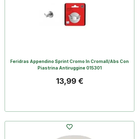
Feridras Appendino Sprint Cromo In Cromall/abs Con
Piastrina Antiruggine 015301
Prezzo
13,99 €