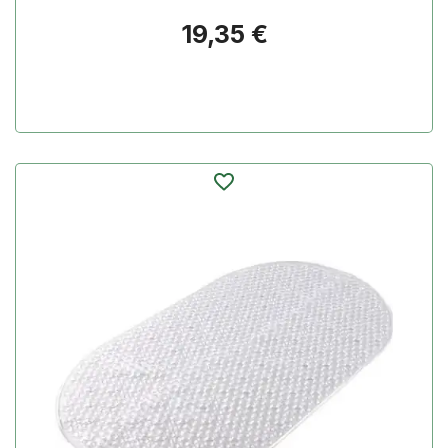
Prezzo
19,35 €