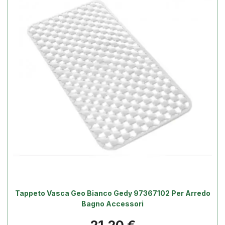
Tappeto Vasca Geo Bianco Gedy 97367102 Per Arredo
Bagno Accessori
Prezzo
21,20 €